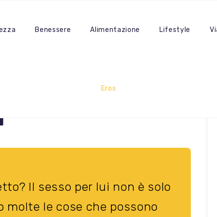
lezza
Benessere
Alimentazione
Lifestyle
Vi
Eros
i uomini a letto?
i
tto? Il sesso per lui non è solo
no molte le cose che possono