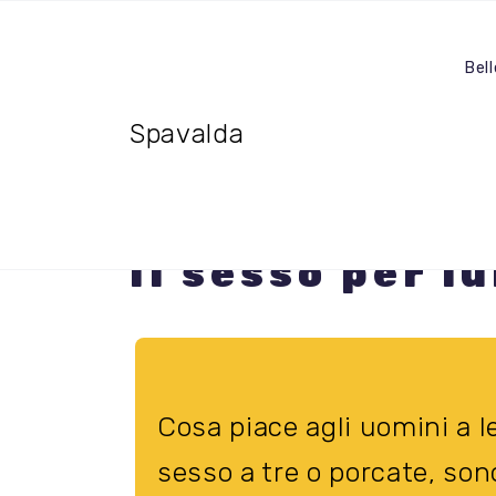
Bel
Spavalda
Cosa piace agl
Il sesso per lu
Cosa piace agli uomini a le
sesso a tre o porcate, so