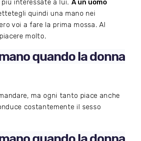
più interessate a lui.
A un uomo
ettetegli quindi una mano nei
ero voi a fare la prima mossa. Al
piacere molto.
 amano quando la donna
omandare, ma ogni tanto piace anche
onduce costantemente il sesso
 amano quando la donna